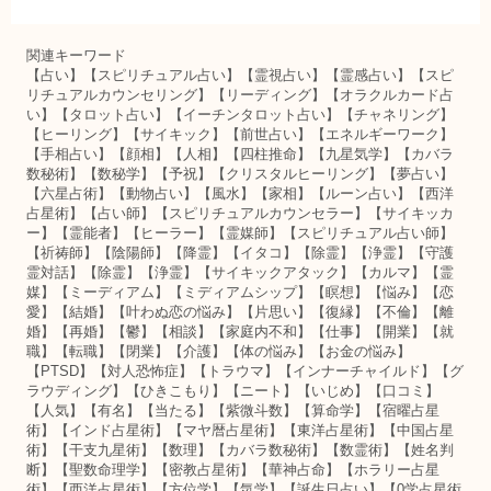
関連キーワード
【占い】【スピリチュアル占い】【霊視占い】【霊感占い】【スピ
リチュアルカウンセリング】【リーディング】【オラクルカード占
い】【タロット占い】【イーチンタロット占い】【チャネリング】
【ヒーリング】【サイキック】【前世占い】【エネルギーワーク】
【手相占い】【顔相】【人相】【四柱推命】【九星気学】【カバラ
数秘術】【数秘学】【予祝】【クリスタルヒーリング】【夢占い】
【六星占術】【動物占い】【風水】【家相】【ルーン占い】【西洋
占星術】【占い師】【スピリチュアルカウンセラー】【サイキッカ
ー】【霊能者】【ヒーラー】【霊媒師】【スピリチュアル占い師】
【祈祷師】【陰陽師】【降霊】【イタコ】【除霊】【浄霊】【守護
霊対話】【除霊】【浄霊】【サイキックアタック】【カルマ】【霊
媒】【ミーディアム】【ミディアムシップ】【瞑想】【悩み】【恋
愛】【結婚】【叶わぬ恋の悩み】【片思い】【復縁】【不倫】【離
婚】【再婚】【鬱】【相談】【家庭内不和】【仕事】【開業】【就
職】【転職】【閉業】【介護】【体の悩み】【お金の悩み】
【PTSD】【対人恐怖症】【トラウマ】【インナーチャイルド】【グ
ラウディング】【ひきこもり】【ニート】【いじめ】【口コミ】
【人気】【有名】【当たる】【紫微斗数】【算命学】【宿曜占星
術】【インド占星術】【マヤ暦占星術】【東洋占星術】【中国占星
術】【干支九星術】【数理】【カバラ数秘術】【数霊術】【姓名判
断】【聖数命理学】【密教占星術】【華神占命】【ホラリー占星
術】【西洋占星術】【方位学】【気学】【誕生日占い】【0学占星術