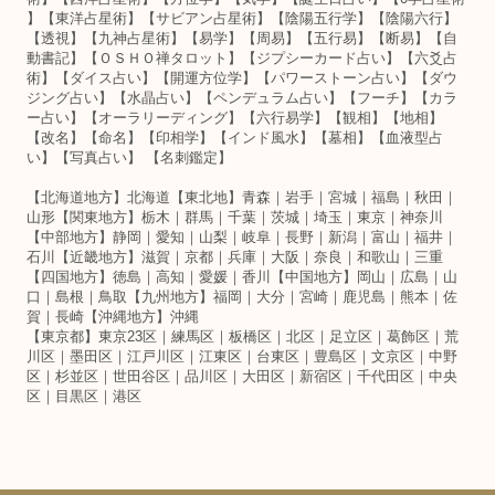
】【東洋占星術】【サビアン占星術】【陰陽五行学】【陰陽六行】
【透視】【九神占星術】【易学】【周易】【五行易】【断易】【自
動書記】【ＯＳＨＯ禅タロット】【ジプシーカード占い】【六爻占
術】【ダイス占い】【開運方位学】【パワーストーン占い】【ダウ
ジング占い】【水晶占い】【ペンデュラム占い】【フーチ】【カラ
ー占い】【オーラリーディング】【六行易学】【観相】【地相】
【改名】【命名】【印相学】【インド風水】【墓相】【血液型占
い】【写真占い】 【名刺鑑定】
【北海道地方】北海道【東北地】青森｜岩手｜宮城｜福島｜秋田｜
山形【関東地方】栃木｜群馬｜千葉｜茨城｜埼玉｜東京｜神奈川
【中部地方】静岡｜愛知｜山梨｜岐阜｜長野｜新潟｜富山｜福井｜
石川【近畿地方】滋賀｜京都｜兵庫｜大阪｜奈良｜和歌山｜三重
【四国地方】徳島｜高知｜愛媛｜香川【中国地方】岡山｜広島｜山
口｜島根｜鳥取【九州地方】福岡｜大分｜宮崎｜鹿児島｜熊本｜佐
賀｜長崎【沖縄地方】沖縄
【東京都】東京23区｜練馬区｜板橋区｜北区｜足立区｜葛飾区｜荒
川区｜墨田区｜江戸川区｜江東区｜台東区｜豊島区｜文京区｜中野
区｜杉並区｜世田谷区｜品川区｜大田区｜新宿区｜千代田区｜中央
区｜目黒区｜港区